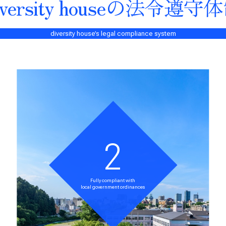
iversity houseの
法令遵守体
diversity house’s legal compliance system
2
Fully compliant with
local government ordinances