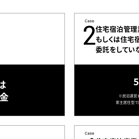
Case
2
住宅宿泊管理
もしくは住宅
委託をしてい
は
罰金
※民泊運営
家主居住型で
Case