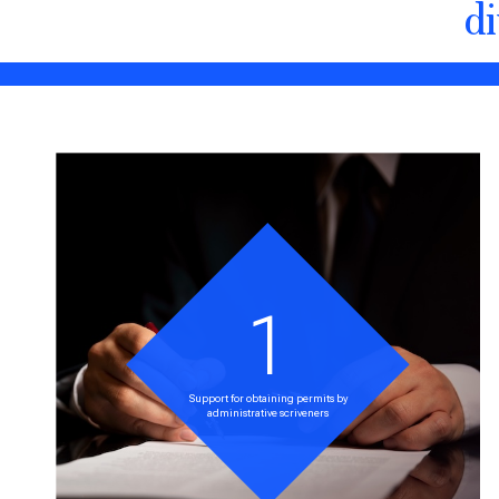
d
1
Support for obtaining permits by
administrative scriveners