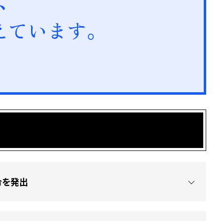
、
えています。
令を発出