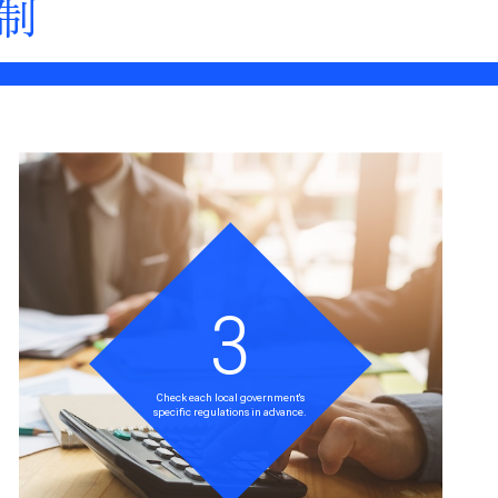
制
3
Check each local government's
specific regulations in advance.