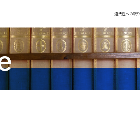
遵法性への取
e